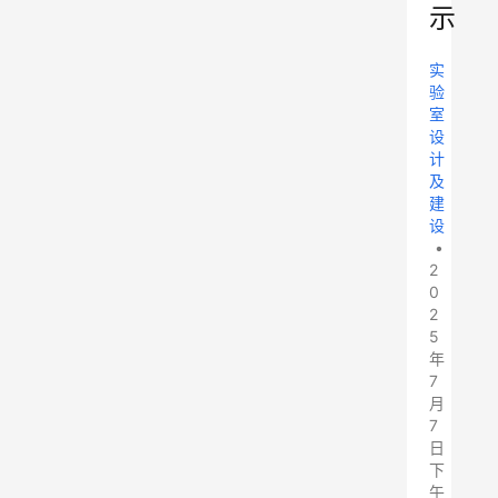
示
实
验
室
设
计
及
建
设
•
2
0
2
5
年
7
月
7
日
下
午