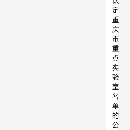
认
定
重
庆
市
重
点
实
验
室
名
单
的
公