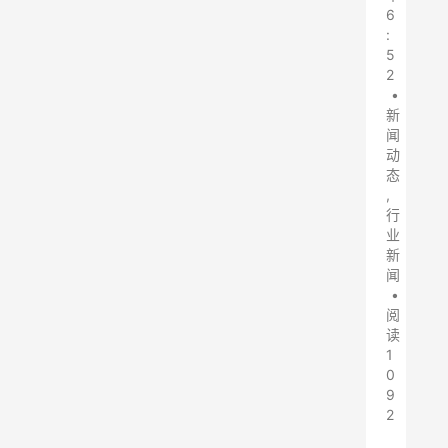
6
:
5
2
•
新
闻
动
态
,
行
业
新
闻
•
阅
读
1
0
9
2