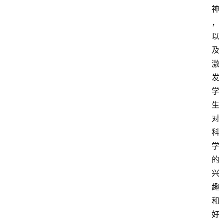
知
识
百
登录
注册
科
展
会
论
坛
招
标
采
购
会
员