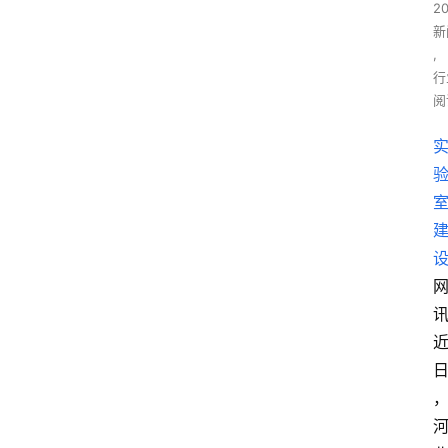
2
新
,
行
阅
讯