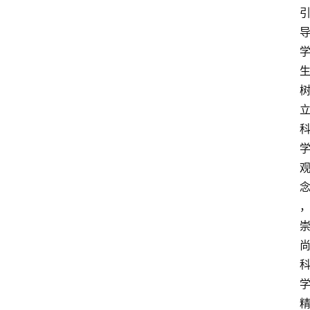
解
决
方
案
今
日
快
讯
新
闻
动
态