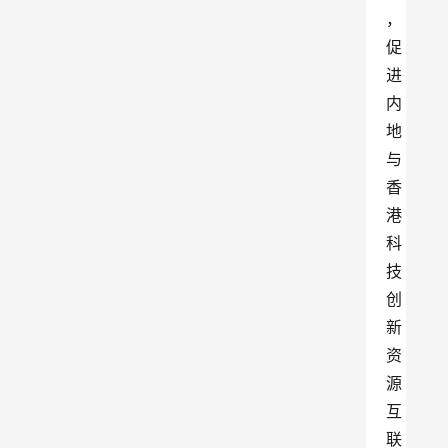
，
促
进
内
地
与
香
港
科
技
创
新
资
源
互
联