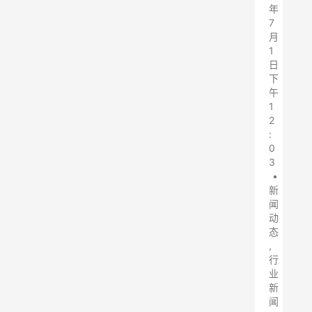
年
7
月
1
日
下
午
1
2
:
0
3
•
新
闻
动
态
,
行
业
新
闻