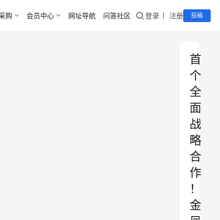
采购
会员中心
网址导航
问答社区
登录
注册
投稿
首
个
全
面
战
略
合
作
！
金