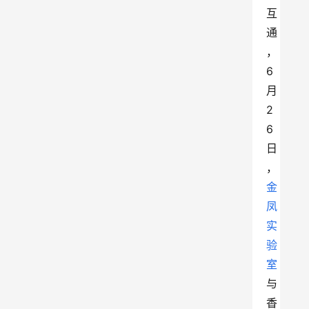
互
通
，
6
月
2
6
日
，
金
凤
实
验
室
与
香