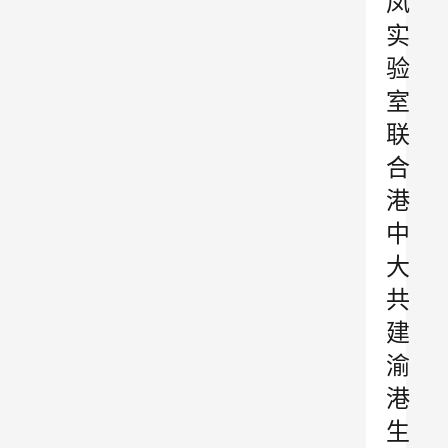
凤
实
验
室
联
合
港
中
大
共
建
渝
港
生