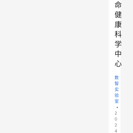
命
健
康
科
学
中
心
数
智
实
验
室
•
2
0
2
4