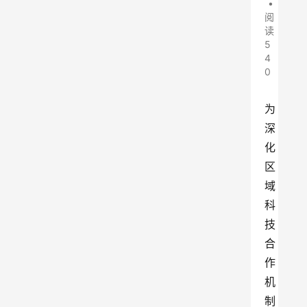
•
阅
读
5
4
0
为
深
化
区
域
科
技
合
作
机
制