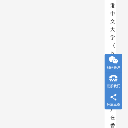
港
中
文
大
学
（
以
下
扫码关注
简
称
港
联系我们
中
大
分享本页
）
在
香