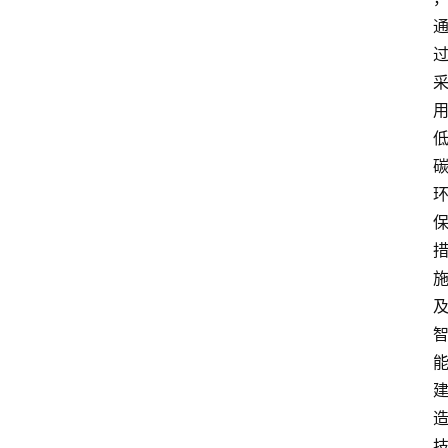
知
识
百
登录
注册
科
展
会
论
坛
招
标
采
购
会
员