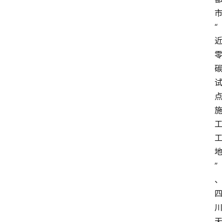
“
首
页
”
服
务
项
目