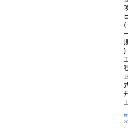
(
)
数
2