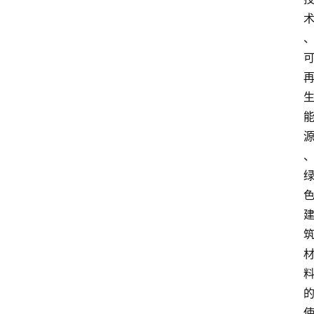
中
心
网
址
导
航
问
答
社
区