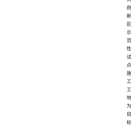
解
决
方
案
今
日
快
讯
新
闻
动
态