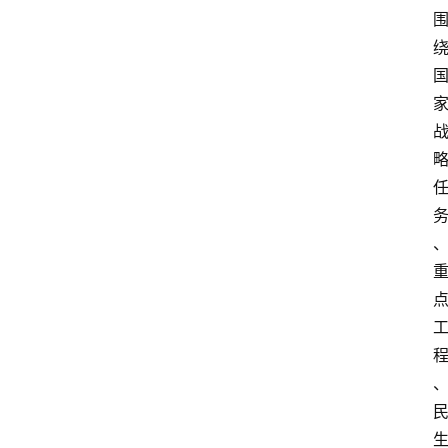
招
标
采
购
会
员
中
心
网
址
导
航
问
答
社