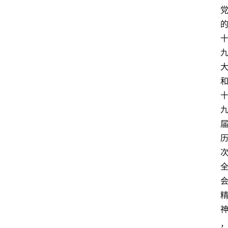
讯
新
闻
动
态
知
识
百
登录
注册
科
展
会
论
坛