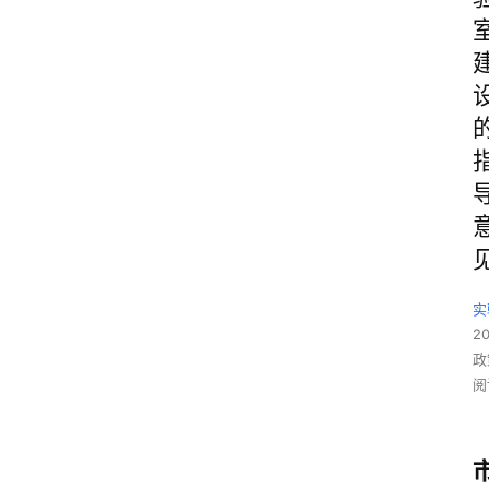
实
2
政
阅