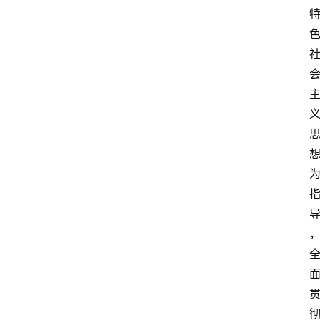
页
服
务
项
目
解
决
方
案
今
日
快