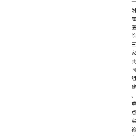
解
决
方
案
今
日
快
讯
新
闻
动
态