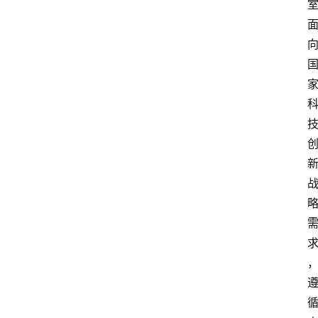
知
识
百
登录
注册
科
展
会
论
坛
招
标
采
购
会
员