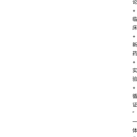
+
+
+
+
”