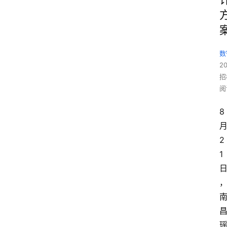
数
2
招
阅
8
2
1