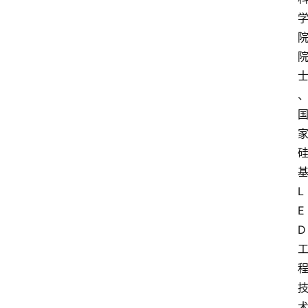
L
E
D