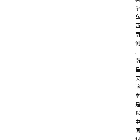
中
心
网
址
导
航
问
答
社
区