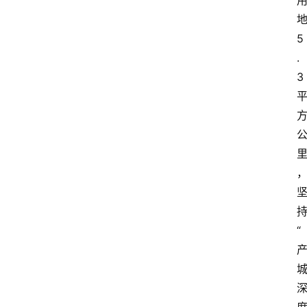
5
.
3
“