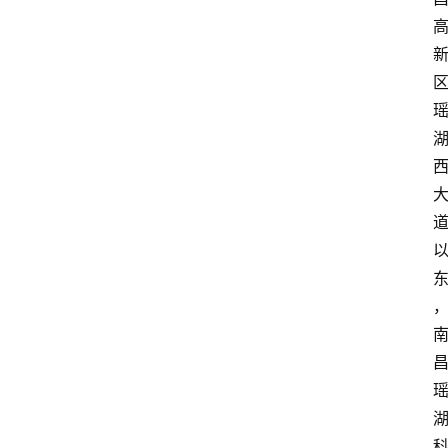
知
识
百
登录
注册
科
展
会
论
坛
招
标
采
购
会
员