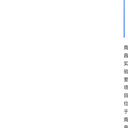
解
决
方
案
今
日
快
讯
新
闻
动
态