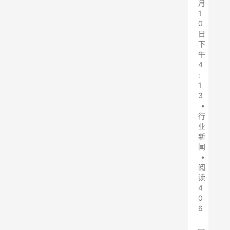
月
1
0
日
下
午
4
:
1
3
•
行
业
新
闻
•
阅
读
4
0
6