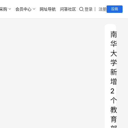
采购
会员中心
网址导航
问答社区
登录
注册
投稿
南
华
大
学
新
增
2
个
教
育