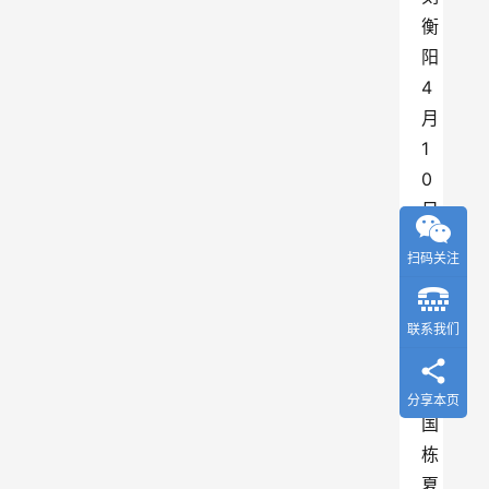
衡
阳
4
月
1
0
日
讯
扫码关注
（
通
联系我们
讯
员
招
分享本页
国
栋
夏