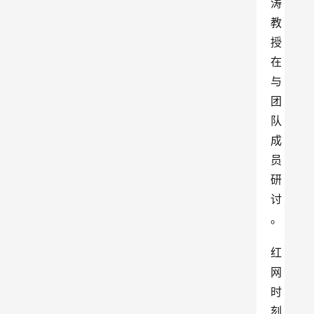
涛
教
授
在
与
团
队
成
员
研
讨
。
红
网
时
刻