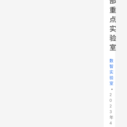
部
重
点
实
验
室
数
智
实
验
室
•
2
0
2
3
年
4