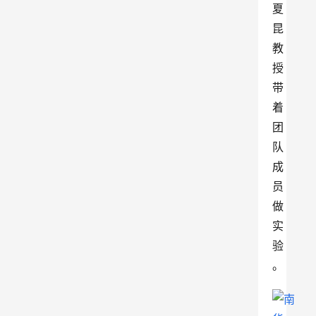
夏
昆
教
授
带
着
团
队
成
员
做
实
验
。