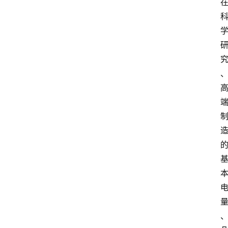
解
决
方
案
今
日
快
讯
新
闻
动
态