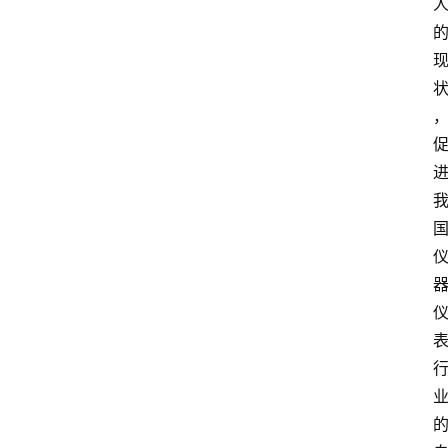
中
心
网
址
导
航
问
答
社
区