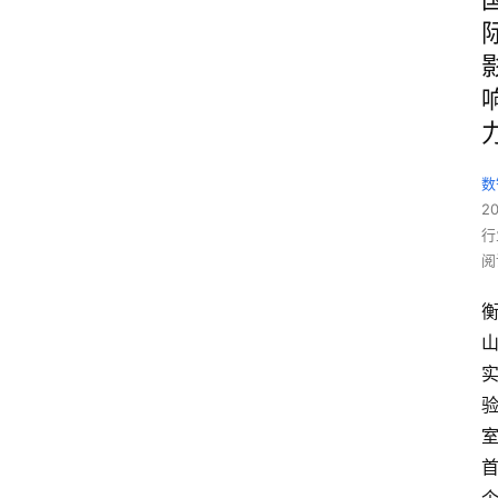
数
2
行
阅