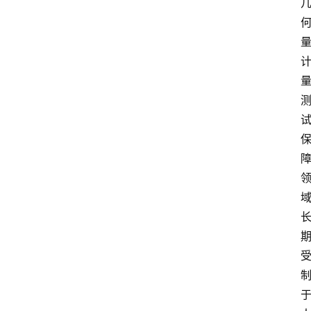
知
识
百
登录
注册
科
展
会
论
坛
招
标
采
购
会
员