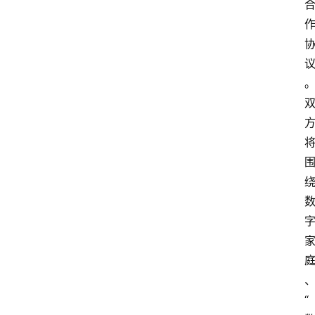
知
识
百
登录
注册
科
展
会
论
坛
招
标
采
购
会
“
员