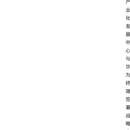
解
决
方
案
今
日
快
讯
新
闻
动
态