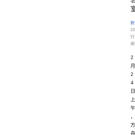
数
2
行
阅
2
2
4