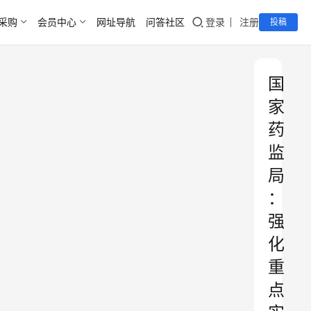
采购
会员中心
网址导航
问答社区
登录
注册
投稿
国
家
药
监
局
：
强
化
重
点