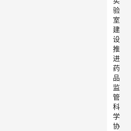
实
验
室
建
设
推
进
药
品
监
管
科
学
协