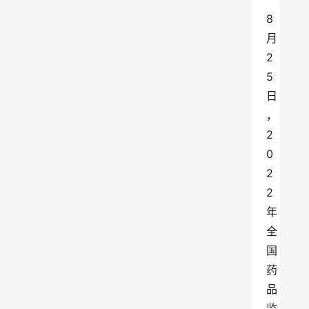
8
月
2
5
日
，
2
0
2
2
年
全
国
药
品
监