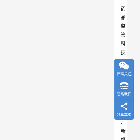
药
品
监
管
科
技
工
作
扫码关注
面
临
联系我们
新
形
势
分享本页
、
新
机