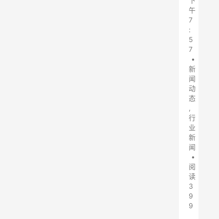
下
午
7
:
5
7
•
新
闻
动
态
,
行
业
新
闻
•
阅
读
3
9
9