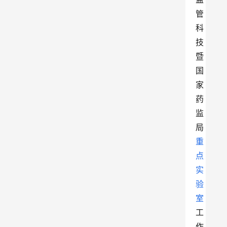
管
科
技
暨
国
家
药
监
局
重
点
实
验
室
工
作