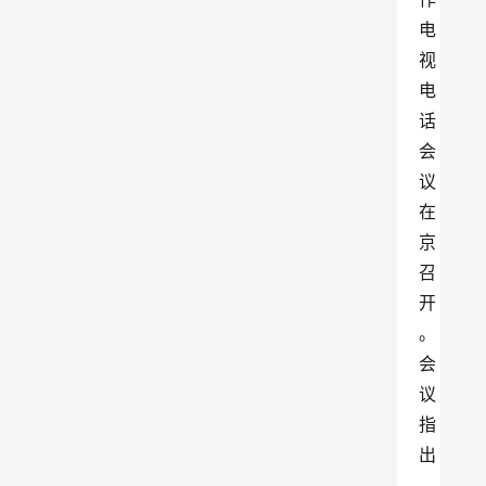
电
视
电
话
会
议
在
京
召
开
。
会
议
指
出
，