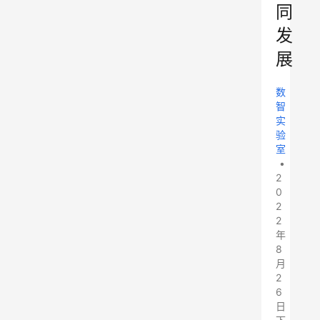
同
发
展
数
智
实
验
室
•
2
0
2
2
年
8
月
2
6
日