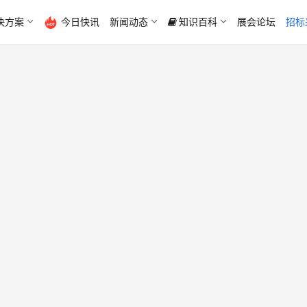
决方案
今日快讯
新闻动态
知识百科
展会论坛
招标