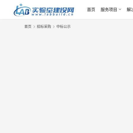
首页
服务项目
解
首页
招标采购
中标公示