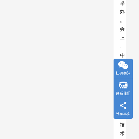
举
办
。
会
上
，
中
央
广
扫码关注
播
电
联系我们
视
总
分享本页
台
技
术