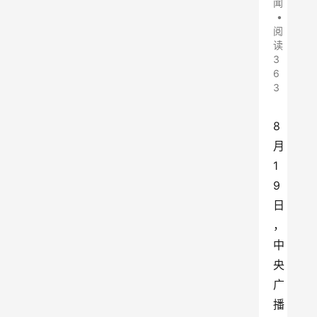
闻
•
阅
读
3
6
3
8
月
1
9
日
，
中
央
广
播