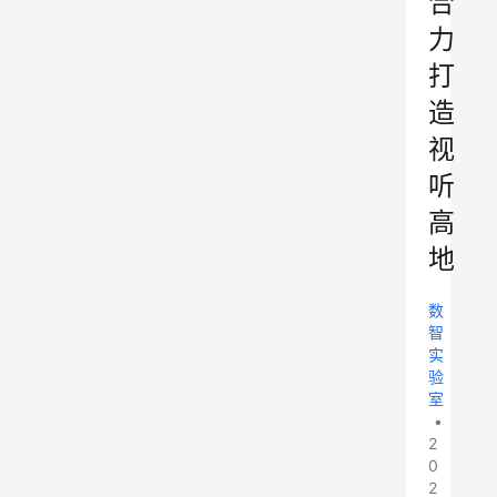
合
力
打
造
视
听
高
地
数
智
实
验
室
•
2
0
2