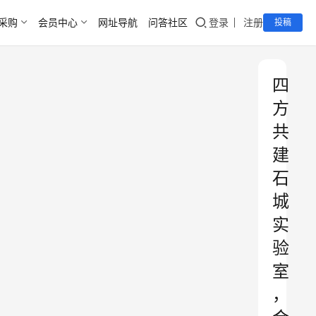
采购
会员中心
网址导航
问答社区
登录
注册
投稿
四
方
共
建
石
城
实
验
室
，