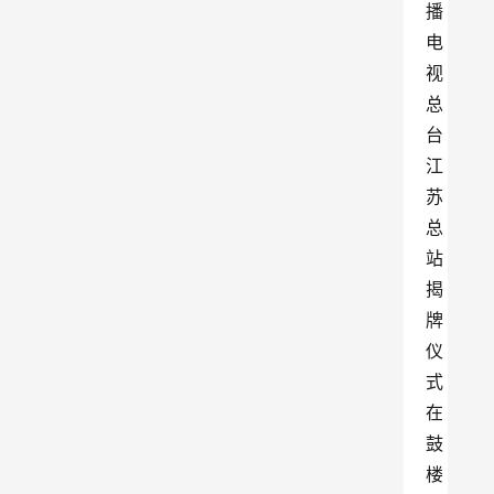
播
电
视
总
台
江
苏
总
站
揭
牌
仪
式
在
鼓
楼