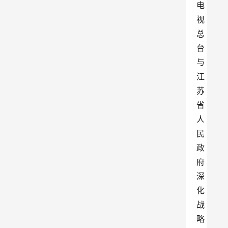
电
视
总
台
与
江
苏
省
人
民
政
府
深
化
战
略