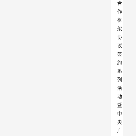
合
作
框
架
协
议
签
约
系
列
活
动
暨
中
央
广