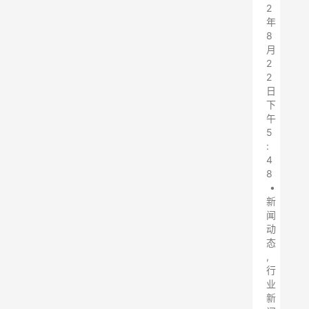
2
年
8
月
2
2
日
下
午
5
:
4
8
•
新
闻
动
态
,
行
业
新