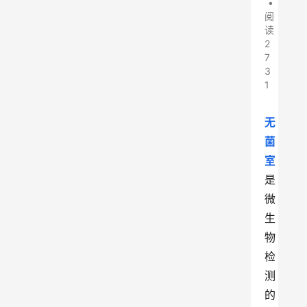
•
阅
读
2
7
3
1
无
菌
室
是
微
生
物
检
测
的