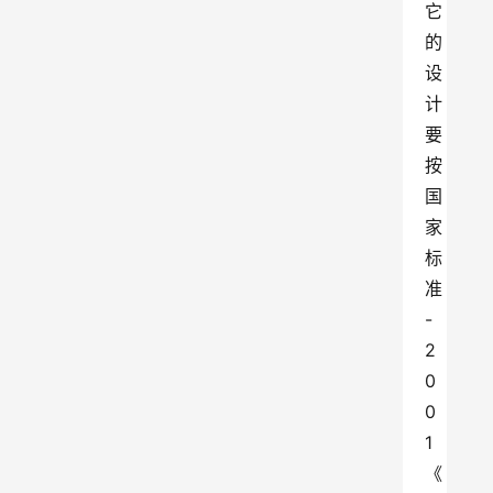
它
的
设
计
要
按
国
家
标
准
-
2
0
0
1
《