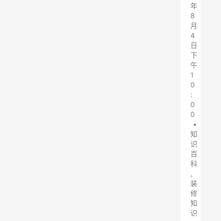
年
8
月
4
日
下
午
1
0
:
0
0
•
知
识
百
科
,
装
修
知
识