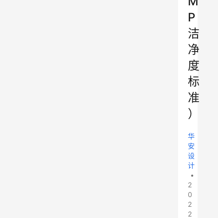
M
P
洁
净
度
标
准
）
华
安
设
计
•
2
0
2
2