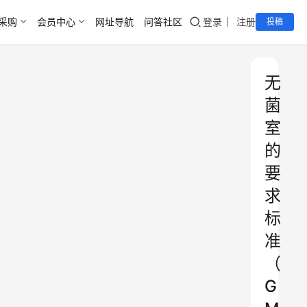
采购
会员中心
网址导航
问答社区
登录
注册
投稿
无
菌
室
的
要
求
标
准
（
G