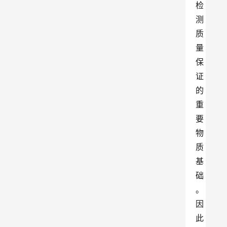
检
测
质
量
保
证
的
重
要
物
质
基
础
。
因
此