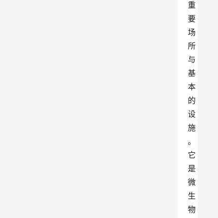
重
要
场
所
与
基
本
的
设
施
。
它
是
微
生
物