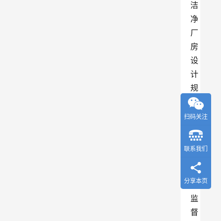
洁
净
厂
房
设
计
规
范
》
扫码关注
、
国
联系我们
家
药
分享本页
品
监
督