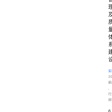
实
2
新
,
行
阅
6