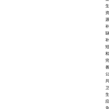
页
服
务
项
目
解
决
方
案
今
日
快