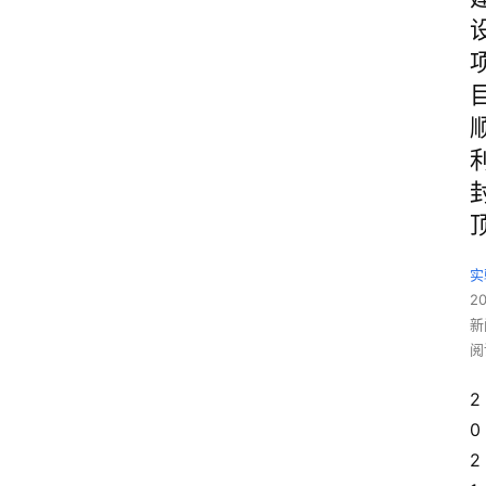
实
2
新
阅
2
0
2