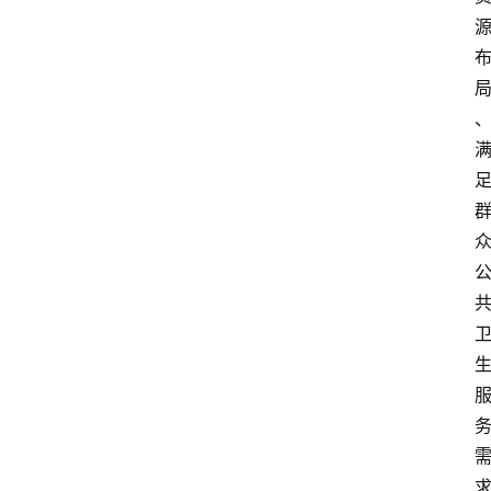
招
标
采
购
会
员
中
心
网
址
导
航
问
答
社