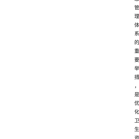
讯
新
闻
动
态
知
识
百
登录
注册
科
展
会
论
坛