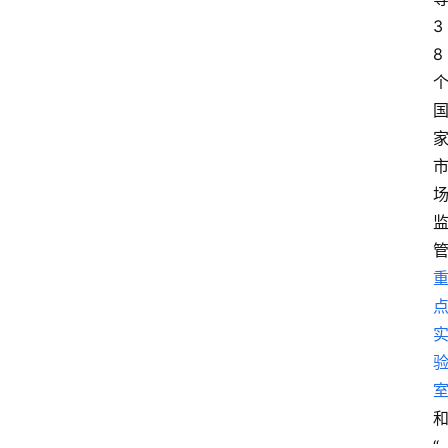
3
8
“