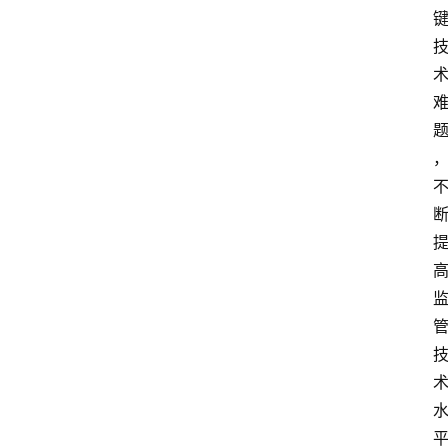
页
服
务
项
目
解
决
方
案
今
日
快