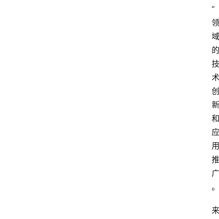
招
”
标
采
购
会
员
中
心
网
址
导
航
问
答
社