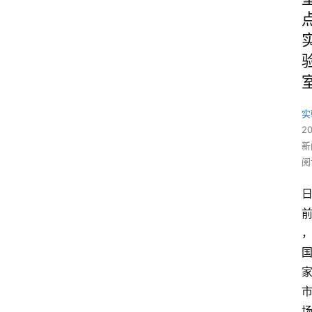
实
2
新
阅