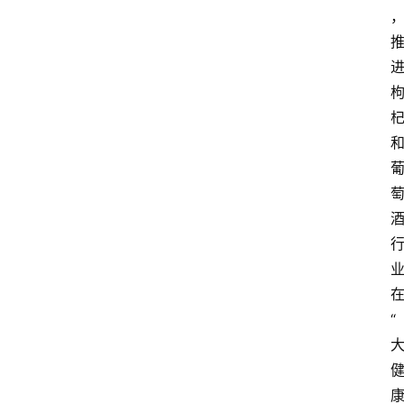
讯
新
闻
动
态
知
识
百
登录
注册
科
展
“
会
论
坛