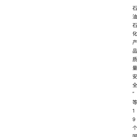
”
1
9