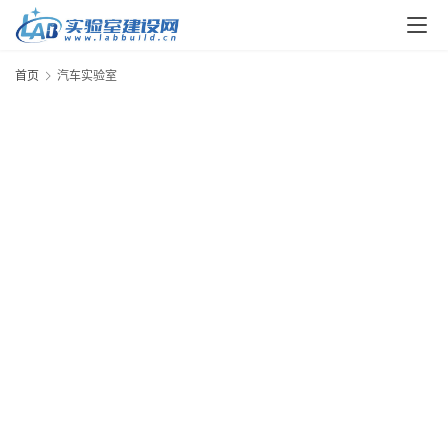
解
决
方
首页
汽车实验室
案
今
日
快
讯
新
闻
动
态
知