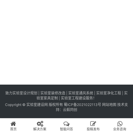
识
百
登录
注册
科
展
会
论
坛
招
标
采
购
致力实验室设计规划 | 实验室装修改造 | 实验室通风系统 | 实验室净化工程 | 实
验室家具定制 | 实验室工程建设服务！
Copyright © 实验室建设网 版权所有
蜀ICP备2021022113号
网站地图
技术支
会
持：
云毅同创
员
中
首页
解决方案
智能问答
投稿发布
业务咨询
心