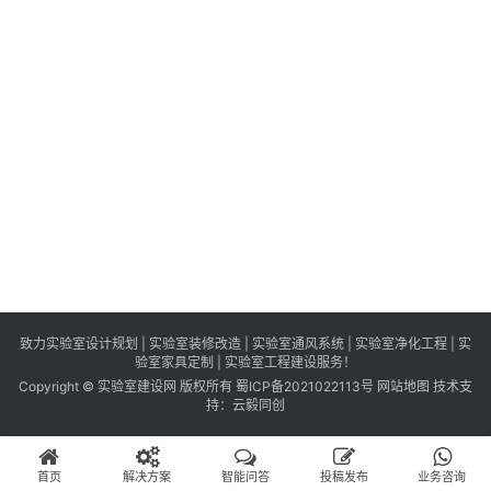
识
百
登录
注册
科
展
会
论
坛
招
标
采
购
致力实验室设计规划 | 实验室装修改造 | 实验室通风系统 | 实验室净化工程 | 实
验室家具定制 | 实验室工程建设服务！
Copyright © 实验室建设网 版权所有
蜀ICP备2021022113号
网站地图
技术支
会
持：
云毅同创
员
中
首页
解决方案
智能问答
投稿发布
业务咨询
心