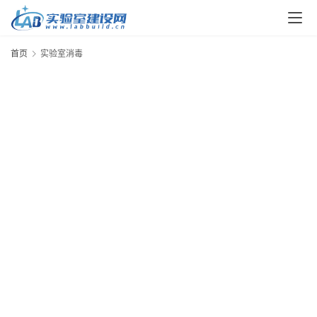
解
决
方
首页
实验室消毒
案
今
日
快
讯
新
闻
动
态
知