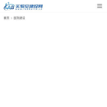
解
决
方
首页
医院建设
案
今
日
快
讯
新
闻
动
态
知