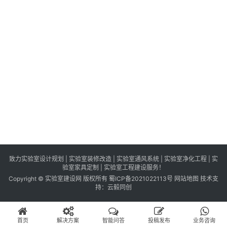
识
百
登录
注册
科
展
会
论
坛
招
标
采
购
致力实验室设计规划 | 实验室装修改造 | 实验室通风系统 | 实验室净化工程 | 实
验室家具定制 | 实验室工程建设服务！
Copyright © 实验室建设网 版权所有
蜀ICP备2021022113号
网站地图
技术支
会
持：
云毅同创
员
中
首页
解决方案
智能问答
投稿发布
业务咨询
心