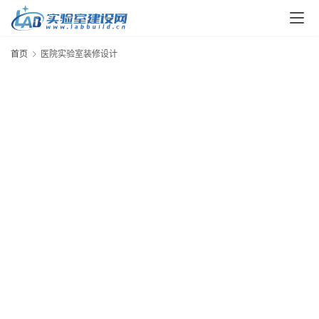
解
决
方
首页
医院实验室装修设计
案
今
日
快
讯
新
闻
动
态
知