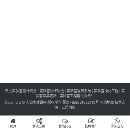
识
百
登录
注册
科
展
会
论
坛
招
标
采
购
致力实验室设计规划 | 实验室装修改造 | 实验室通风系统 | 实验室净化工程 | 实
验室家具定制 | 实验室工程建设服务！
Copyright © 实验室建设网 版权所有
蜀ICP备2021022113号
网站地图
技术支
会
持：
云毅同创
员
中
首页
解决方案
智能问答
投稿发布
业务咨询
心