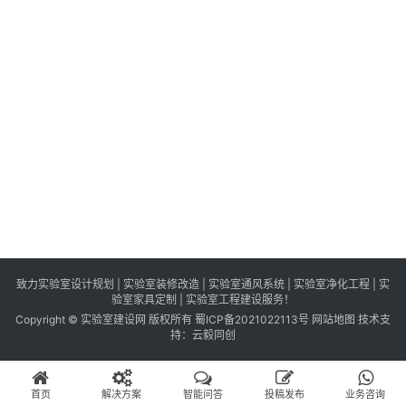
识
百
登录
注册
科
展
会
论
坛
招
标
采
购
致力实验室设计规划 | 实验室装修改造 | 实验室通风系统 | 实验室净化工程 | 实
验室家具定制 | 实验室工程建设服务！
Copyright © 实验室建设网 版权所有
蜀ICP备2021022113号
网站地图
技术支
会
持：
云毅同创
员
中
首页
解决方案
智能问答
投稿发布
业务咨询
心