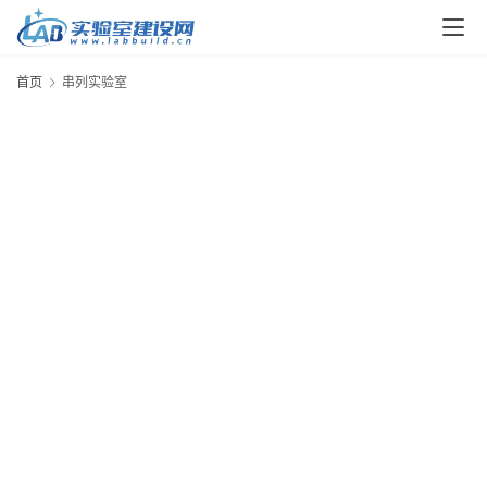
解
决
方
首页
串列实验室
案
今
日
快
讯
新
闻
动
态
知