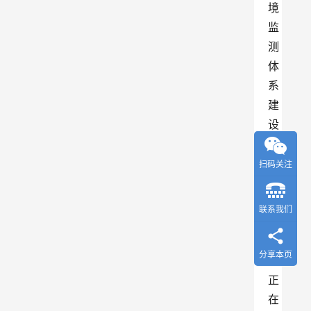
境
监
测
体
系
建
设
。
目
扫码关注
前
，
联系我们
贵
州
分享本页
省
正
在