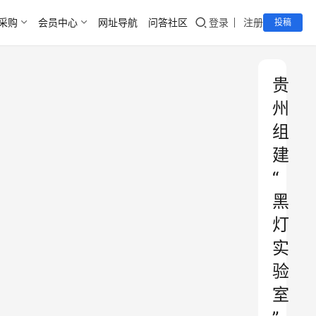
采购
会员中心
网址导航
问答社区
登录
注册
投稿
贵
州
组
建
“
黑
灯
实
验
室