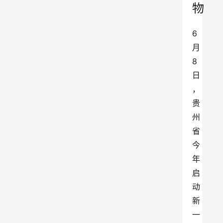
物
6
月
8
日
，
贵
州
省
今
年
启
动
新
一