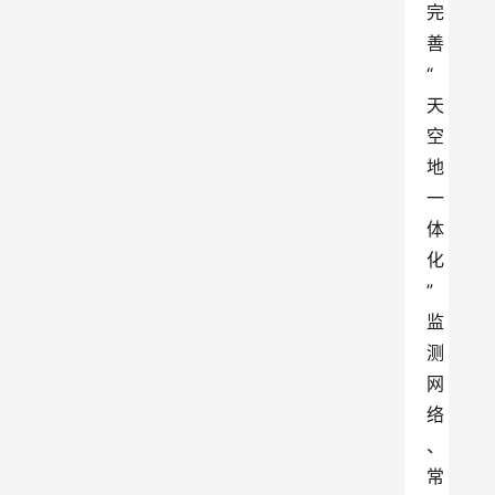
完
善
“
天
空
地
一
体
化
”
监
测
网
络
、
常