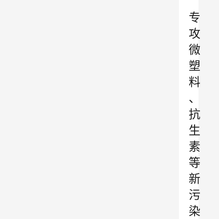
”
专
攻
微
塑
料
、
抗
生
素
等
新
污
染