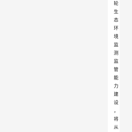
轮
生
态
环
境
监
测
监
管
能
力
建
设
，
将
从