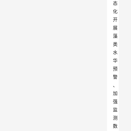
态
化
开
展
藻
类
水
华
预
警
、
加
强
监
测
数