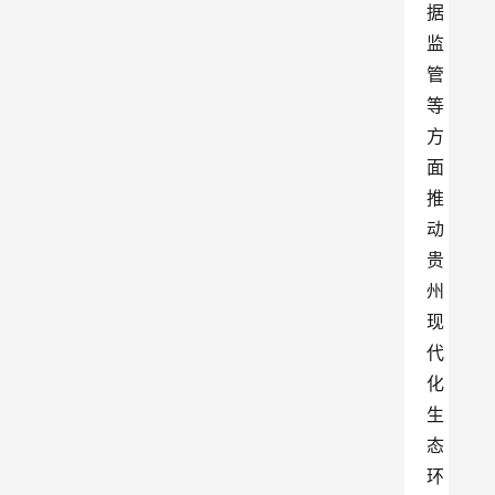
据
监
管
等
方
面
推
动
贵
州
现
代
化
生
态
环